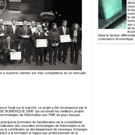
déve
nouv
écha
comm
le ne
forma
aux 
de la
écon
étant le facteur différentie
croissance économique.
an a nuestros clientes ser más competitivos en un mercado
cer l'outil sur le marché, ce projet a été récompensé par le
SE NUMÉRIQUE 2006" qui reconnaît les meilleurs projets
es technologies de l'information aux PME du pays basque.
rincipal la promotion de l'amélioration de la compétitivité
utilisation des nouvelles technologies de l'information et de
 que la contribution au développement de nouveaux échanges
âce à la formation et l'appui aux professionnels de la