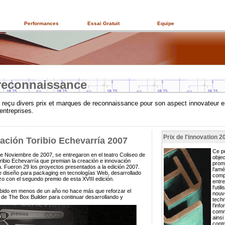
Performances
Essai Gratuit
Equipe
 reconnaissance
 reçu divers prix et marques de reconnaissance pour son aspect innovateur e
entreprises.
Prix de l'innovation 2
ación Toribio Echevarría 2007
Ce p
e Noviembre de 2007, se entregaron en el teatro Coliseo de
objec
oribio Echevarría que premian la creación e innovación
prom
. Fueron 29 los proyectos presentados a la edición 2007.
l'amé
e diseño para packaging en tecnologías Web, desarrollado
compé
zo con el segundo premio de esta XVIII edición.
entre
l'util
bido en menos de un año no hace más que reforzar el
nouv
de The Box Builder para continuar desarrollando y
tech
l'inf
comm
ainsi
contr