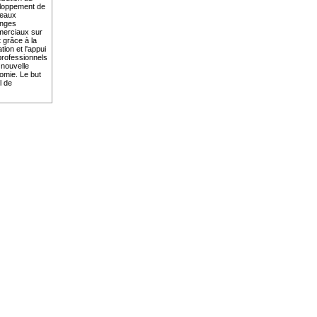
loppement de
eaux
nges
erciaux sur
t grâce à la
tion et l'appui
professionnels
 nouvelle
omie. Le but
l de