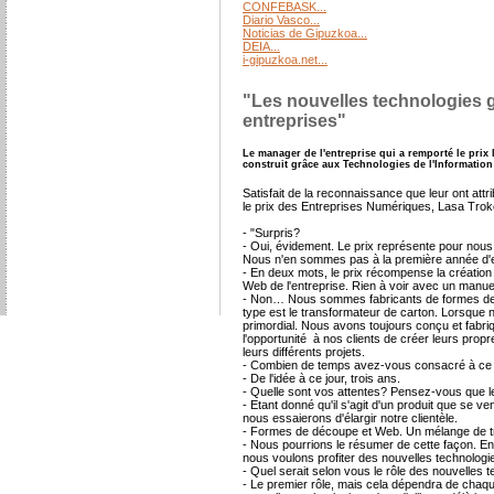
CONFEBASK...
Diario Vasco...
Noticias de Gipuzkoa...
DEIA...
i-gipuzkoa.net...
"Les nouvelles technologies g
entreprises"
Le manager de l'entreprise qui a remporté le prix
construit grâce aux Technologies de l'Informatio
Satisfait de la reconnaissance que leur ont att
le prix des Entreprises Numériques, Lasa Trok
- "Surpris?
- Oui, évidement. Le prix représente pour nous 
Nous n'en sommes pas à la première année d'eff
- En deux mots, le prix récompense la création d
Web de l'entreprise. Rien à voir avec un manuel
- Non… Nous sommes fabricants de formes de dé
type est le transformateur de carton. Lorsque 
primordial. Nous avons toujours conçu et fabriq
l'opportunité à nos clients de créer leurs prop
leurs différents projets.
- Combien de temps avez-vous consacré à ce 
- De l'idée à ce jour, trois ans.
- Quelle sont vos attentes? Pensez-vous que le 
- Etant donné qu'il s'agit d'un produit que se 
nous essaierons d'élargir notre clientèle.
- Formes de découpe et Web. Un mélange de tra
- Nous pourrions le résumer de cette façon. En
nous voulons profiter des nouvelles technolog
- Quel serait selon vous le rôle des nouvelles
- Le premier rôle, mais cela dépendra de chaque 