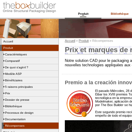
Produit
Bibliothèque
Accueil
»
Produit
» Récompenses
Accueil
Prix et marques de
Produit
Caractéristiques
Notre solution CAD pour le packaging a
Comparatif
nouvelles technologies appliquées aux 
De quoi s'agit-il ?
Modèle ASP
Bénéficiaires
Premio a la creación innov
5 raisons principales
El pasado Miércoles, 28 d
Prix
Eibar los XVIII premios T
tecnológica en la empresa
Dossier de presse
Modelmaker, aplicación d
por The Box Builder se hi
Bibliothèque
Este segundo premio reci
Processus de design
empeño de todo el equipo 
Documentation
Récompenses