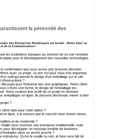
arantissent la pérennité des
 leader des Entreprises Numériques est formel: «Notre futur se
n et de la Communication».
ribué les institutions basques au moment de se voir remettre
el plaide pour le développement des nouvelles technologies.
la confirmation que nous avons pris la bonne direction.
orts avec ce projet, ce prix est pour nous très important.
'un outil qui permet le design d'un emballage sur le site
 d'instructions ?
coupe pour l'industrie des arts graphiques. Notre client
nous créons une forme, le design de l'emballage est
ué. Nous voulons tirer profit de ce projet en donnant
res emballages en ligne. Ils peuvent désormais mener à bien
projet ?
client opte pour cette option ?
vend en ligne, à la mesure que le marché nous donne raison,
dition et de modernité ?
 réalité nous sommes une entreprise traditionnelle, mais
ies pour développer un nouveau modèle de business.
 technologies dans un avenir proche ?
entreprise. Qu'on le veuille ou non, le futur sera fait de