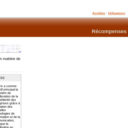
Accédez
-
Utilisateurs
Récompenses
n matière de
006
rix a comme
tif principal la
otion de
lioration de la
titivité des
prises grâce à
isation des
elles
nologies de
ormation et de la
unication,
 que la
ibution au