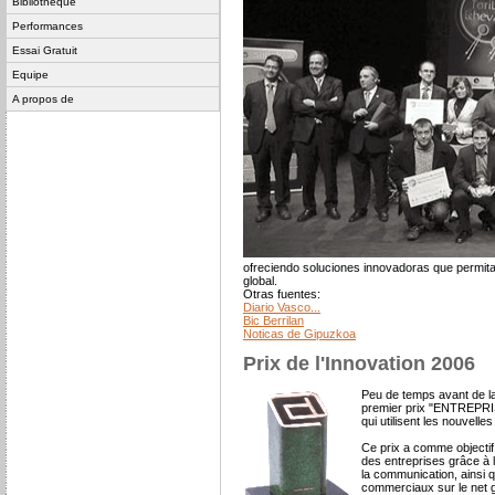
Bibliothèque
Performances
Essai Gratuit
Equipe
A propos de
ofreciendo soluciones innovadoras que permit
global.
Otras fuentes:
Diario Vasco...
Bic Berrilan
Noticas de Gipuzkoa
Prix de l'Innovation 2006
Peu de temps avant de lan
premier prix "ENTREPRI
qui utilisent les nouvell
Ce prix a comme objectif p
des entreprises grâce à l'
la communication, ainsi
commerciaux sur le net gr