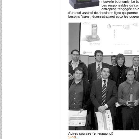
nouvelle économie. Le but
Les responsables du conc
entreprise "engagée en ma
d'un outil assisté de dessin en ligne qui perme
besoins
"sans nécessairement avoir les conna
Autres sources (en espagnol)
SPRI...